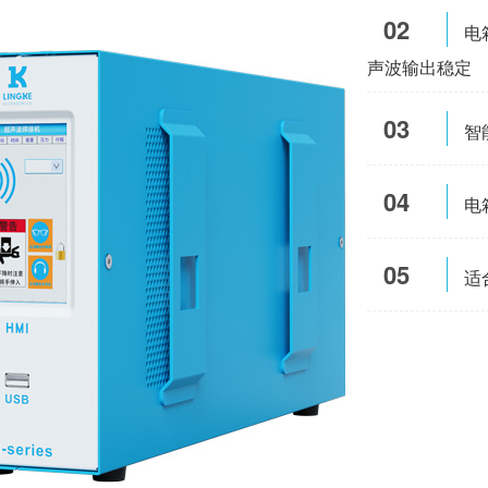
02
电
声波输出稳定
03
智
04
电
05
适