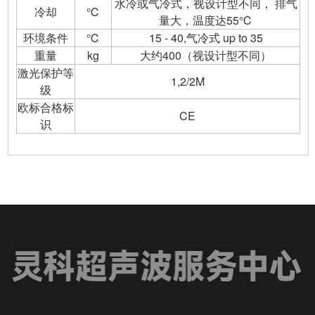
水冷或气冷式，视设计型不同， 排气
冷却
℃
量大，温度达55℃
环境条件
℃
15 - 40,气冷式 up to 35
重量
kg
大约400（视设
计型不同）
激光保护等
1,2/2M
级
欧标合格标
CE
识