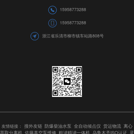
15958773288
15958773288
浙江省乐清市柳市镇车站路808号
搜外友链
防爆柴油水泵
全自动倾点仪
货运物流
离心
友情链接：
萃取分离机
佐藤真空泵维修
粗滤精滤一体机
乌鲁木齐ISO认证
灵